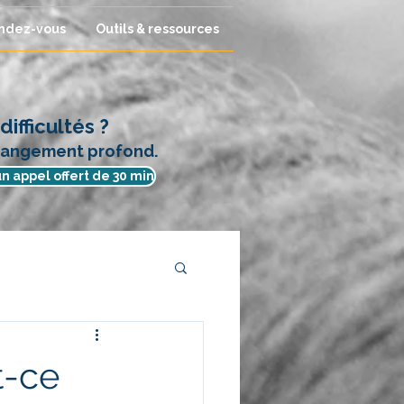
ndez-vous
Outils & ressources
ifficultés ?
changement profond.
n appel offert de 30 min
t-ce