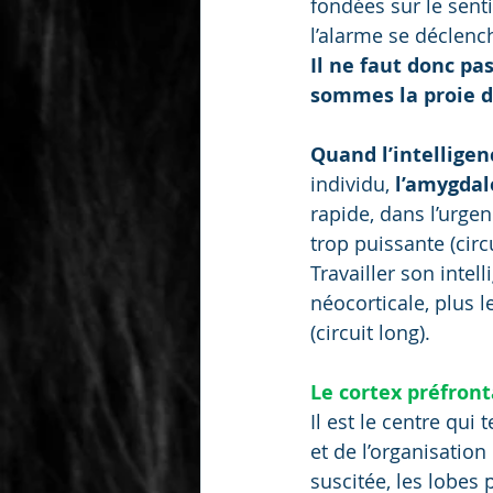
fondées sur le senti
l’alarme se déclench
Il ne faut donc p
sommes la proie d
Quand l’intellige
individu, 
l’amygdal
rapide, dans l’urge
trop puissante (circu
Travailler son intel
néocorticale, plus 
(circuit long).
Le cortex préfront
Il est le centre qui
et de l’organisatio
suscitée, les lobes