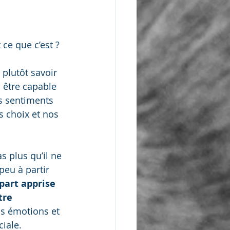
 ce que c’est ?
 plutôt savoir 
i être capable 
es sentiments 
s choix et nos 
s plus qu’il ne 
peu à partir 
part apprise 
tre 
os émotions et 
iale. 