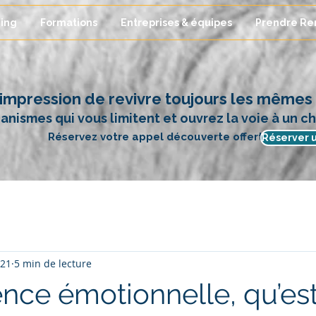
ing
Formations
Entreprises & équipes
Prendre Re
'impression de revivre toujours les mêmes d
nismes qui vous limitent et ouvrez la voie à un 
Réservez votre appel découverte offert.
Réserver u
021
5 min de lecture
gence émotionnelle, qu’es