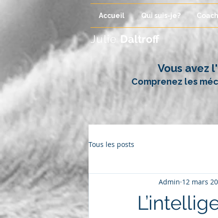
Accueil
Qui suis-je?
Coach
Julie
Daltroff
Vous avez l
Comprenez les méca
Tous les posts
Admin
12 mars 2
L’intelli