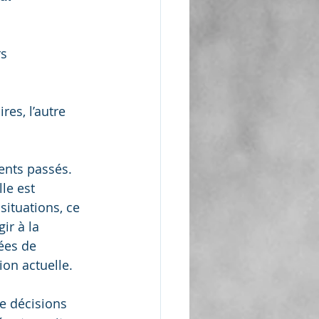
s 
ires, l’autre 
nts passés. 
le est 
ituations, ce 
ir à la 
ées de 
on actuelle.
e décisions 