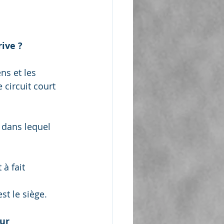
ive ?
ns et les 
circuit court 
 dans lequel 
à fait 
st le siège.
ur 