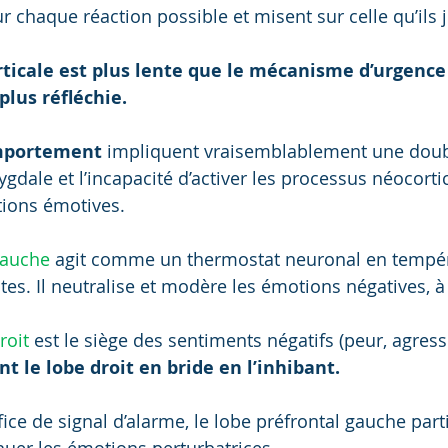
 chaque réaction possible et misent sur celle qu’ils j
ticale est plus lente que le mécanisme d’urgence 
plus réfléchie.
mportement
 impliquent vraisemblablement une dou
amygdale et l’incapacité d’activer les processus néocorti
ctions émotives.
gauche
 agit comme un thermostat neuronal en tempér
es. Il neutralise et modère les émotions négatives, à 
roit
 est le siège des sentiments négatifs (peur, agressi
t le lobe droit en bride en l’inhibant.
ffice de signal d’alarme, le lobe préfrontal gauche part
énuer les émotions perturbatrices.