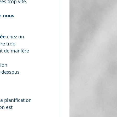
es trop vite, 
e nous 
pée
 chez un 
re trop 
nt de manière 
tion 
i-dessous 
a planification 
on est 