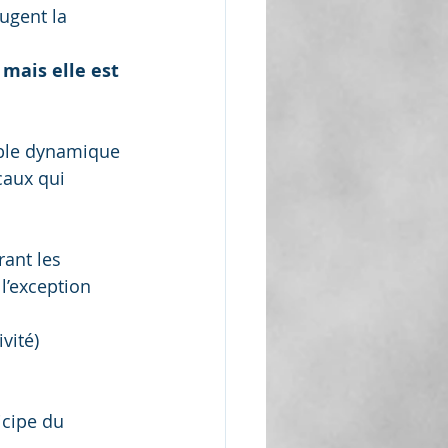
ugent la 
mais elle est 
ble dynamique 
caux qui 
ant les 
l’exception 
vité)
icipe du 