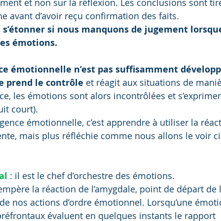
ment et non sur la réflexion. Les conclusions sont tiré
e avant d’avoir reçu confirmation des faits.
as s’étonner si nous manquons de jugement lorsqu
es émotions.
nce émotionnelle n’est pas suffisamment dévelop
e prend le contrôle
 et réagit aux situations de maniè
nce, les émotions sont alors incontrôlées et s’exprime
it court).
ligence émotionnelle, c’est apprendre à utiliser la réac
lente, mais plus réfléchie comme nous allons le voir c
al
 : il est le chef d’orchestre des émotions.
 tempère la réaction de l’amygdale, point de départ de l
n de nos actions d’ordre émotionnel. Lorsqu’une émoti
 préfrontaux évaluent en quelques instants le rapport 