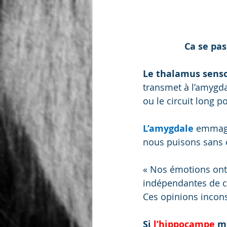
Ca se pa
Le thalamus senso
transmet à l’amygdal
ou le circuit long p
L’amygdale
 emmaga
nous puisons sans 
« Nos émotions ont l
indépendantes de ce
Ces opinions incons
Si 
l’hippocampe
 m