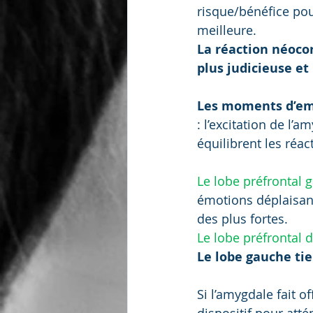
risque/bénéfice pour
meilleure.
La réaction néocor
plus judicieuse et 
Les moments d’e
: l’excitation de l’
équilibrent les réa
Le lobe préfrontal 
émotions déplaisant
des plus fortes.
Le lobe préfrontal d
Le lobe gauche tien
Si l’amygdale fait o
dispositif pour att