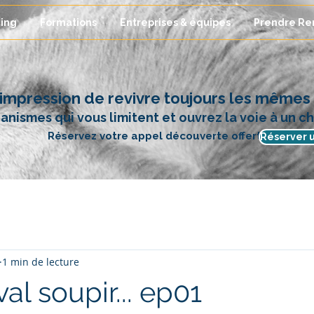
ing
Formations
Entreprises & équipes
Prendre Re
'impression de revivre toujours les mêmes d
nismes qui vous limitent et ouvrez la voie à un 
Réservez votre appel découverte offert.
Réserver u
1 min de lecture
val soupir... ep01