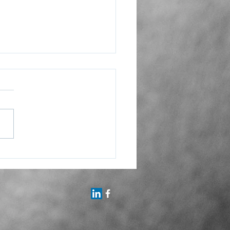
ation
ortementaliste équin :
er, compétences,
uchés et formation
essionnelle