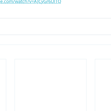
be.com/watch?v=AJCyGr6UlTQ