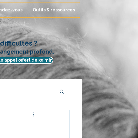
ndez-vous
Outils & ressources
ifficultés ?
changement profond.
n appel offert de 30 min