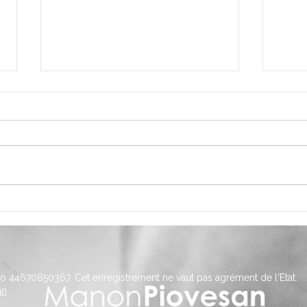
Comportement du cheval :
Form
comprendre les causes des
comp
comportements
méti
“problématiques”
débo
prof
o 44670850367. Cet enregistrement ne vaut pas agrément de l'Etat.
an