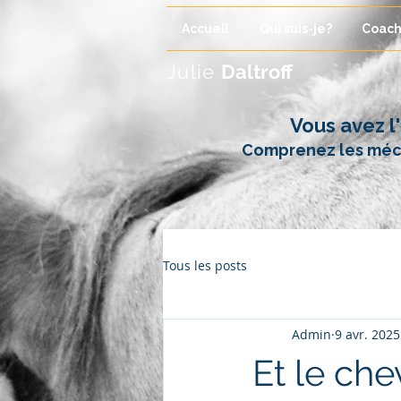
Accueil
Qui suis-je?
Coach
Julie
Daltroff
Vous avez l
Comprenez les méca
Tous les posts
Admin
9 avr. 2025
Et le che